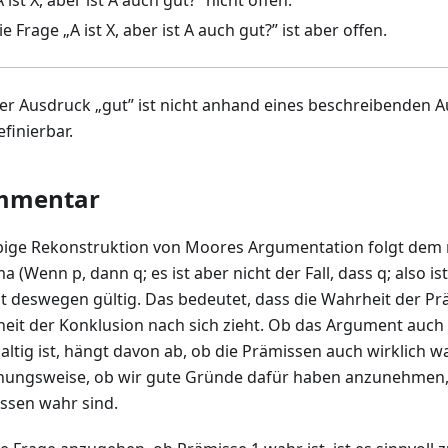
A ist X, aber ist A auch gut?” nicht offen.
ie Frage „A ist X, aber ist A auch gut?” ist aber offen.
er Ausdruck „gut” ist nicht anhand eines beschreibenden 
efinierbar.
mmentar
bige Rekonstruktion von Moores Argumentation folgt dem 
 (Wenn p, dann q; es ist aber nicht der Fall, dass q; also ist 
st deswegen gültig. Das bedeutet, dass die Wahrheit der Pr
eit der Konklusion nach sich zieht. Ob das Argument auch 
altig ist, hängt davon ab, ob die Prämissen auch wirklich w
hungsweise, ob wir gute Gründe dafür haben anzunehmen,
ssen wahr sind.