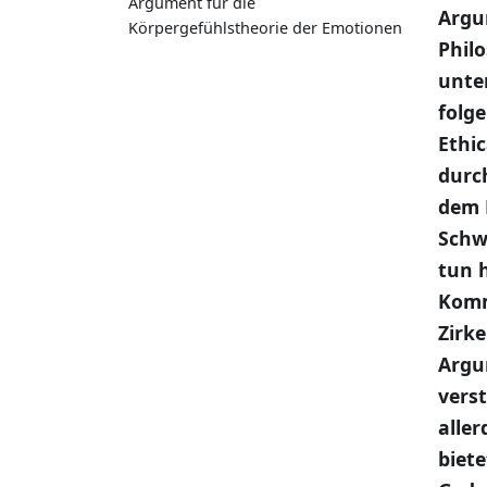
Argument für die
Argu
Körpergefühlstheorie der Emotionen
Phil
unter
folg
Ethic
durc
dem 
Schw
tun 
Komm
Zirk
Argu
vers
alle
biet