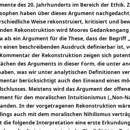
mente des 20. Jahrhunderts im Bereich der Ethik. Z
osophen haben über dieses Argument nachgedacht,
schiedliche Weise rekonstruiert, kritisiert und bew
enden Rekonstruktion wird Moores Gedankengang i
a als ein Argument für die These, dass der Begriff 
h einen beschreibenden Ausdruck definierbar ist, v
Kommentar der Rekonstruktion zeigen sich potenti
ächen des Arguments in dieser Form, die unter a
haben, was wir unter analytischen Definitionen ve
entar berücksichtigt auch den Einwand eines mö
elschlusses. Meistens wird das Argument der offene
ment für den moralischen Intuitionismus („Non-N
tanden. In der vorgetragenen Rekonstruktion wäre
rdings auch mit dem moralischen Nihilismus verträ
et die folgende Interpretation eine erste Erkundu