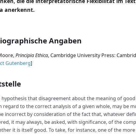
ken, die die interpretatorische Flexibilität im Text
ca anerkennt.
liographische Angaben
 Moore,
Principia Ethica
, Cambridge University Press: Cambrid
ect Gutenberg
]
tstelle
 hypothesis that disagreement about the meaning of good
h regard to the correct analysis of a given whole, may be mo
be incorrect by consideration of the fact that, whatever def
ered, it may always, be asked, with significance, of the comp
ther it is itself good. To take, for instance, one of the more