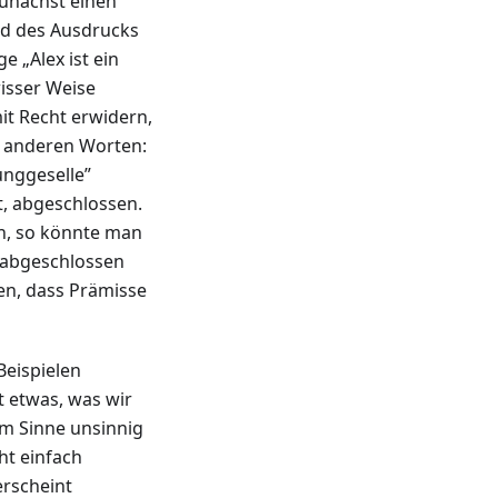
zunächst einen
nd des Ausdrucks
e „Alex ist ein
wisser Weise
it Recht erwidern,
t anderen Worten:
Junggeselle”
t, abgeschlossen.
n, so könnte man
” abgeschlossen
en, dass Prämisse
Beispielen
t etwas, was wir
em Sinne unsinnig
ht einfach
erscheint