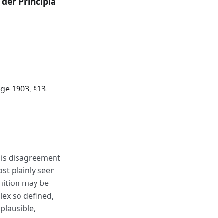
 der Principia
ge 1903, §13.
 is disagreement
st plainly seen
inition may be
lex so defined,
 plausible,