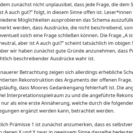
dem zunächst nicht unplausibel, dass jede Frage, die dem S
st A auch gut?” folgt, in diesem Sinne offen ist. Leser*inne
hiedene Möglichkeiten ausprobieren das Schema auszufüll
erkt werden, dass Ausdrücke, die nicht beschreibend, so
 eventuell solch eine Frage schließen können. Die Frage „A i
neutral, aber ist A auch gut?” scheint tatsächlich im obigen
 Aber wir haben zunächst gute Gründe anzunehmen, dass P
chtlich beschreibender Ausdrücke wahr ist.
enauerer Betrachtung zeigen sich allerdings erhebliche Sch
ntierten Rekonstruktion des Arguments der offenen Frage. 
släufig, dass Moores Gedankengang fehlerhaft ist. Die ang
 viel Interpretationsspielraum zu und die angeführte Rekons
 nur als eine erste Annäherung, welche durch die folgenden
egungen ergänzt werden kann, betrachtet werden.
lich Prämisse 1 ist zunächst anzumerken, dass es selbstvers
 in denen X und Y zwar in gewissem Sinne dasselbe bedeuten,