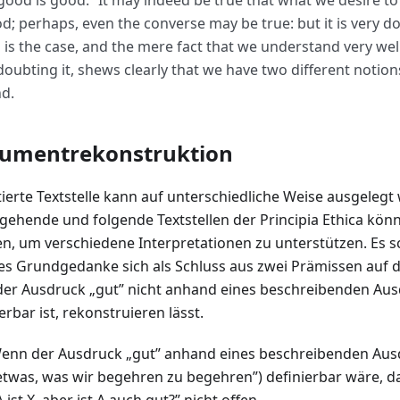
good is good.” It may indeed be true that what we desire to 
d; perhaps, even the converse may be true: but it is very 
s is the case, and the mere fact that we understand very we
doubting it, shews clearly that we have two different notio
d.
umentrekonstruktion
itierte Textstelle kann auf unterschiedliche Weise ausgeleg
gehende und folgende Textstellen der Principia Ethica kön
n, um verschiedene Interpretationen zu unterstützen. Es sc
s Grundgedanke sich als Schluss aus zwei Prämissen auf d
der Ausdruck „gut” nicht anhand eines beschreibenden Aus
erbar ist, rekonstruieren lässt.
enn der Ausdruck „gut” anhand eines beschreibenden Ausdr
etwas, was wir begehren zu begehren”) definierbar wäre, d