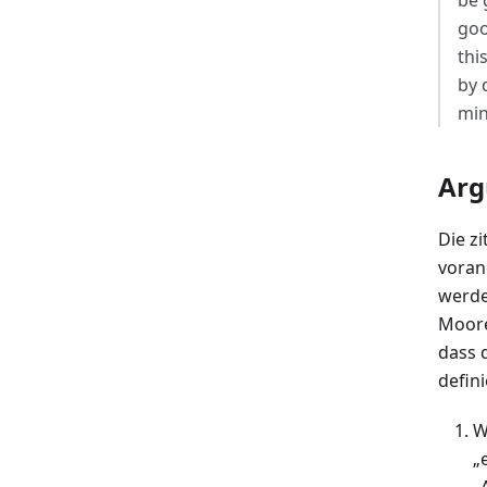
be 
goo
thi
by 
min
Arg
Die z
voran
werde
Moore
dass 
defini
W
„