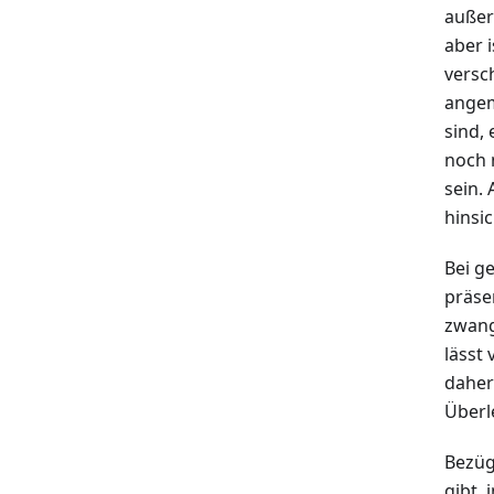
außer
aber i
versc
angem
sind,
noch 
sein.
hinsi
Bei g
präse
zwang
lässt
daher
Überl
Bezüg
gibt,