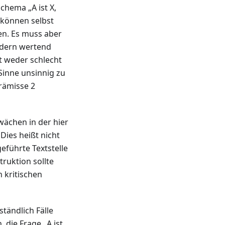
chema „A ist X,
n können selbst
en. Es muss aber
ndern wertend
st weder schlecht
 Sinne unsinnig zu
rämisse 2
wächen in der hier
Dies heißt nicht
eführte Textstelle
truktion sollte
 kritischen
tändlich Fälle
 die Frage „A ist