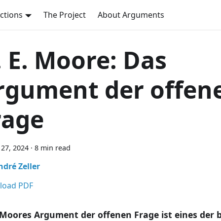
ctions
The Project
About Arguments
. E. Moore: Das
rgument der offen
rage
27, 2024
·
8 min read
ndré Zeller
load PDF
. Moores Argument der offenen Frage ist eines der