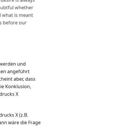
desire is always
doubtful whether
ll what is meant
ns before our
t werden und
nen angeführt
heint aber, dass
ie Konklusion,
drucks X
ucks X (z.B.
ann wäre die Frage