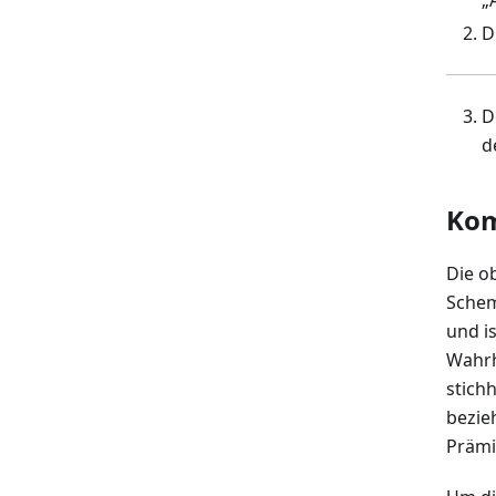
„
D
D
d
Ko
Die o
Schema
und i
Wahrh
stichh
bezie
Prämi