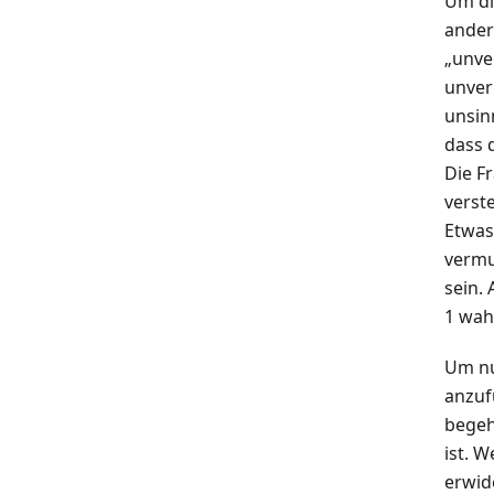
Um di
ander
„unver
unver
unsin
dass 
Die Fr
verst
Etwas
vermu
sein.
1 wahr
Um nu
anzuf
begeh
ist. 
erwid