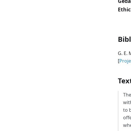
Gedan
Ethi
Bib
G. E.
[
Proj
Tex
The
wit
to 
off
whe