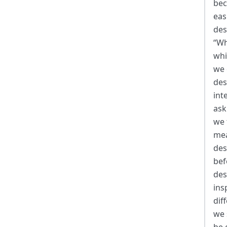
bec
eas
des
“Wh
whi
we 
desi
int
ask
we 
mea
des
bef
des
ins
dif
we 