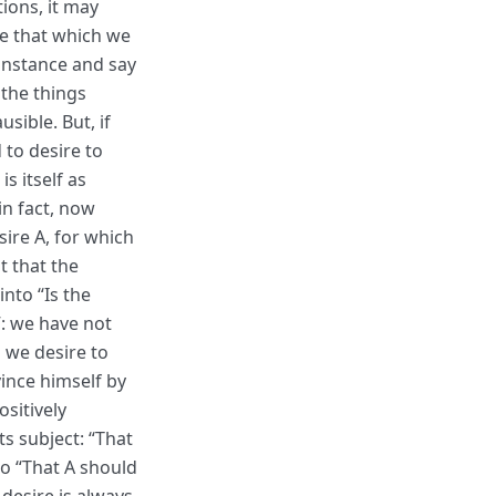
ions, it may
be that which we
r instance and say
 the things
sible. But, if
 to desire to
is itself as
in fact, now
sire A, for which
t that the
nto “Is the
”: we have not
 we desire to
vince himself by
sitively
ts subject: “That
to “That A should