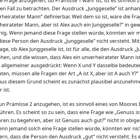
e Frage anzugehen, ob Prämisse 1 wahr ist, ist es sinnvoll 
en Fall zu betrachten. Der Ausdruck „Junggeselle” ist anha
heirateter Mann” definierbar. Weil dem so ist, wäre die Frag
heirateter Mann, aber ist Alex auch ein Junggeselle?” in ge
nig. Wenn jemand diese Frage stellen würde, könnten wir m
diese Person den Ausdruck „Junggeselle” nicht versteht. Mi
age, ob Alex Junggeselle ist, ist für alle, die den Ausdruck „
ehen, und die wissen, dass Alex ein unverheirateter Mann is
 allgemeiner ausgedrückt: Wenn X und Y dasselbe bedeute
ten, müssen alle Fragen der Art „A ist X, aber ist A auch Y?
 Aus diesem Grund scheint es zunächst plausibel anzunehm
 ist.
n Prämisse 2 anzugehen, ist es sinnvoll eines von Moores 
ühren. Es scheint so zu sein, dass eine Frage wie „Genuss is
ren zu begehren, aber ist Genuss auch gut?” nicht in obig
Wenn jemand solch eine Frage stellen würde, könnten wir nic
ern, dass die Person den Ausdruck „gut” nicht versteht. Es 