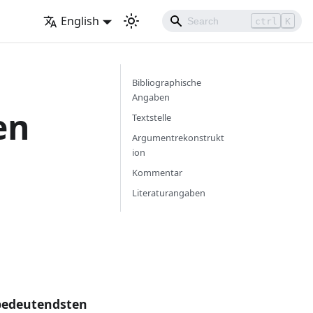
English
ctrl
K
Bibliographische
Angaben
en
Textstelle
Argumentrekonstrukt
ion
Kommentar
Literaturangaben
 bedeutendsten